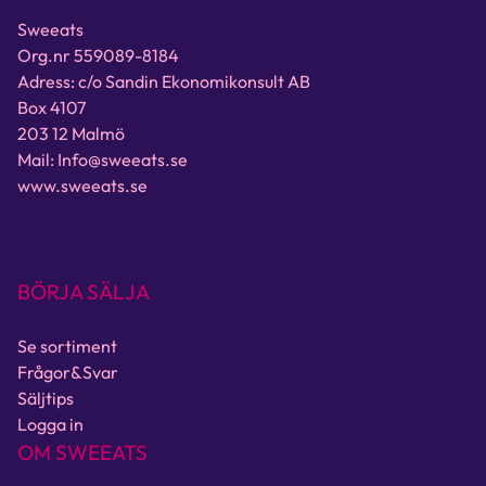
Sweeats
Org.nr 559089-8184
Adress: c/o Sandin Ekonomikonsult AB
Box 4107
203 12 Malmö
Mail: Info@sweeats.se
www.sweeats.se
BÖRJA SÄLJA
Se sortiment
Frågor&Svar
Säljtips
Logga in
OM SWEEATS