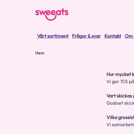
Vårt sortiment
Frågor & svar
Kontakt
Om 
Hem
Hur mycket 
Vi ger 15% på
Vart skickas 
Godiset skick
Vilka grossi
Vi samarbeta