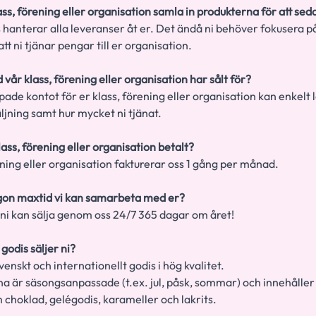
ss, förening eller organisation samla in produkterna för att se
hanterar alla leveranser åt er. Det ändå ni behöver fokusera på
att ni tjänar pengar till er organisation.
d vår klass, förening eller organisation har sålt för?
de kontot för er klass, förening eller organisation kan enkelt 
äljning samt hur mycket ni tjänat.
lass, förening eller organisation betalt?
ening eller organisation fakturerar oss 1 gång per månad.
gon maxtid vi kan samarbeta med er?
, ni kan sälja genom oss 24/7 365 dagar om året!
 godis säljer ni?
venskt och internationellt godis i hög kvalitet.
a är säsongsanpassade (t.ex. jul, påsk, sommar) och innehåller
 choklad, gelégodis, karameller och lakrits.