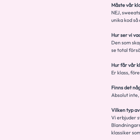
Måste vår kla
NEJ, sweeats 
unika kod så 
Hur ser vi va
Den som skapa
se total förs
Hur får vår k
Er klass, för
Finns det nå
Absolut inte
Vilken typ av
Vi erbjuder s
Blandningarn
klassiker som