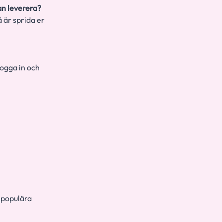
dan leverera?
 är sprida er
logga in och
 populära