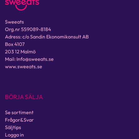
Sweeats
Org.nr 559089-8184
Adress: c/o Sandin Ekonomikonsult AB
Box 4107
203 12 Malmö
Mail: Info@sweeats.se
www.sweeats.se
BÖRJA SÄLJA
Se sortiment
Frågor&Svar
Säljtips
Logga in