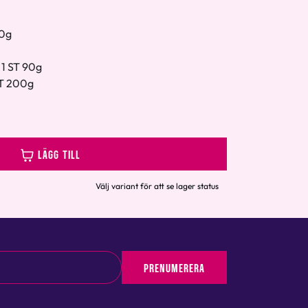
20g
 1 ST 90g
ST 200g
LÄGG TILL
Välj variant för att se lager status
PRENUMERERA