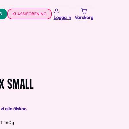
G
KLASS/FÖRENING
Logga in
Varukorg
X SMALL
vi alla älskar.
ST 160g