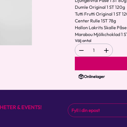
Djungelvrål Påse 1 ST 80g
Dumle Original 1 ST 120g
Tutti Frutti Original 1 ST 1
Center Rulle 1ST 78g
Hallon Lakrits Skalle Påse
Marabou Mjölkchoklad 1 
Välj antal
1
Onlinelager
HETER & EVENTS!