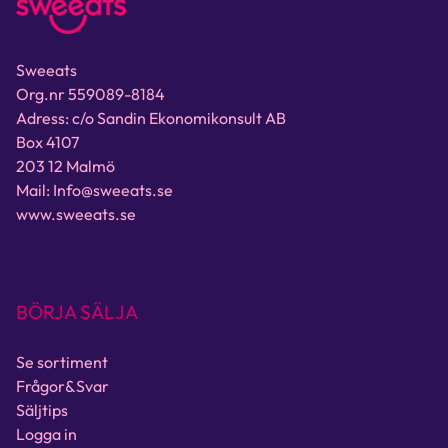
Sweeats
Org.nr 559089-8184
Adress: c/o Sandin Ekonomikonsult AB
Box 4107
203 12 Malmö
Mail: Info@sweeats.se
www.sweeats.se
BÖRJA SÄLJA
Se sortiment
Frågor&Svar
Säljtips
Logga in