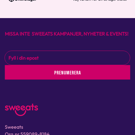
MISSA INTE SWEEATS KAMPANJER, NYHETER & EVENTS!
PRENUMERERA
Sweeats
Org.nr 559089-8184