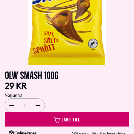
OLW SMASH 100G
29 KR
Välj antal
1
LÄGG TILL
Onlinelager
Välj variant för att se lager status