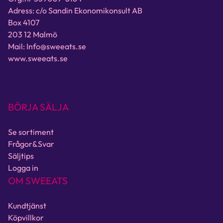
Adress: c/o Sandin Ekonomikonsult AB
Box 4107
203 12 Malmö
Mail: Info@sweeats.se
www.sweeats.se
BÖRJA SÄLJA
Se sortiment
Frågor&Svar
Säljtips
Logga in
OM SWEEATS
Kundtjänst
Köpvillkor