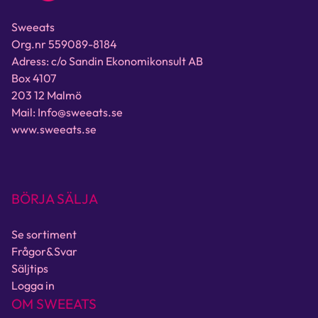
Sweeats
Org.nr 559089-8184
Adress: c/o Sandin Ekonomikonsult AB
Box 4107
203 12 Malmö
Mail: Info@sweeats.se
www.sweeats.se
BÖRJA SÄLJA
Se sortiment
Frågor&Svar
Säljtips
Logga in
OM SWEEATS