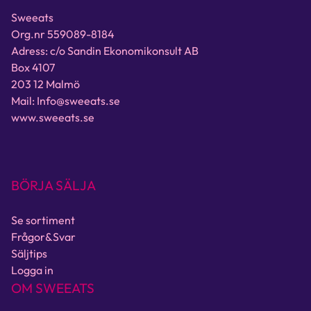
Sweeats
Org.nr 559089-8184
Adress: c/o Sandin Ekonomikonsult AB
Box 4107
203 12 Malmö
Mail: Info@sweeats.se
www.sweeats.se
BÖRJA SÄLJA
Se sortiment
Frågor&Svar
Säljtips
Logga in
OM SWEEATS