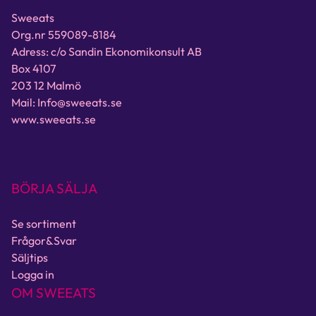
Sweeats
Org.nr 559089-8184
Adress: c/o Sandin Ekonomikonsult AB
Box 4107
203 12 Malmö
Mail: Info@sweeats.se
www.sweeats.se
BÖRJA SÄLJA
Se sortiment
Frågor&Svar
Säljtips
Logga in
OM SWEEATS