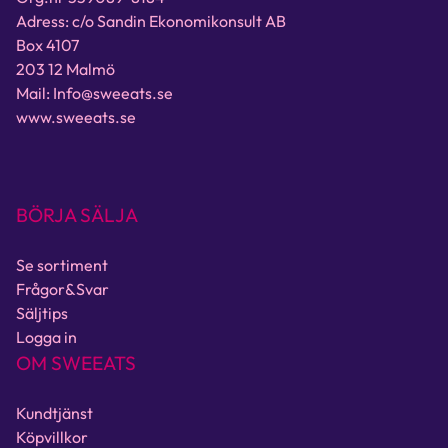
Adress: c/o Sandin Ekonomikonsult AB
Box 4107
203 12 Malmö
Mail: Info@sweeats.se
www.sweeats.se
BÖRJA SÄLJA
Se sortiment
Frågor&Svar
Säljtips
Logga in
OM SWEEATS
Kundtjänst
Köpvillkor