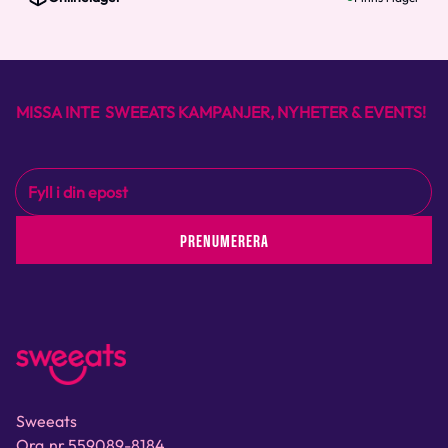
MISSA INTE SWEEATS KAMPANJER, NYHETER & EVENTS!
PRENUMERERA
Sweeats
Org.nr 559089-8184