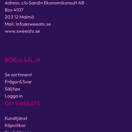
Adress: c/o Sandin Ekonomikonsult AB
Box 4107
203 12 Malmö
Mail: Info@sweeats.se
www.sweeats.se
BÖRJA SÄLJA
Se sortiment
Frågor&Svar
Säljtips
Logga in
OM SWEEATS
Kundtjänst
Köpvillkor