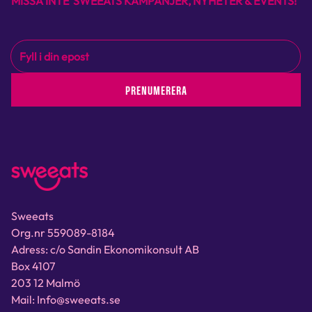
MISSA INTE SWEEATS KAMPANJER, NYHETER & EVENTS!
PRENUMERERA
Sweeats
Org.nr 559089-8184
Adress: c/o Sandin Ekonomikonsult AB
Box 4107
203 12 Malmö
Mail: Info@sweeats.se