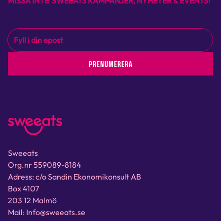
MISSA INTE SWEEATS KAMPANJER, NYHETER & EVENTS!
PRENUMERERA
Sweeats
Org.nr 559089-8184
Adress: c/o Sandin Ekonomikonsult AB
Box 4107
203 12 Malmö
Mail: Info@sweeats.se