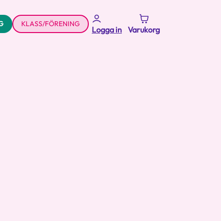
G
KLASS/FÖRENING
Logga in
Varukorg