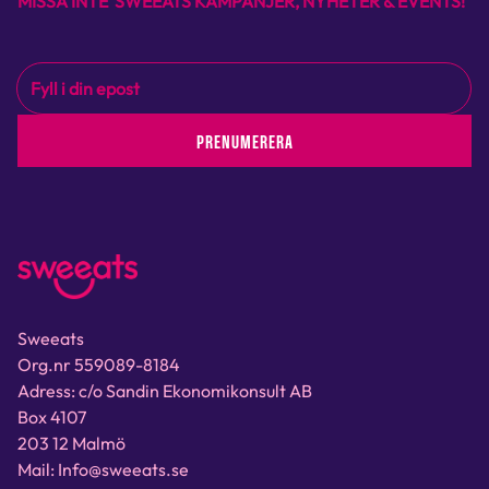
MISSA INTE SWEEATS KAMPANJER, NYHETER & EVENTS!
PRENUMERERA
Sweeats
Org.nr 559089-8184
Adress: c/o Sandin Ekonomikonsult AB
Box 4107
203 12 Malmö
Mail: Info@sweeats.se