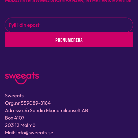
MISSA INTE SWEEATS KAMPANJER, NYHETER & EVENTS!
PRENUMERERA
Sweeats
Org.nr 559089-8184
Adress: c/o Sandin Ekonomikonsult AB
Box 4107
203 12 Malmö
Mail: Info@sweeats.se