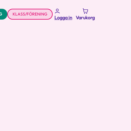
G
KLASS/FÖRENING
Logga in
Varukorg