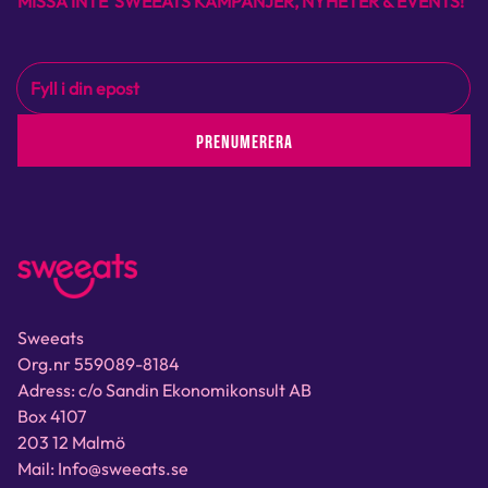
MISSA INTE SWEEATS KAMPANJER, NYHETER & EVENTS!
PRENUMERERA
Sweeats
Org.nr 559089-8184
Adress: c/o Sandin Ekonomikonsult AB
Box 4107
203 12 Malmö
Mail: Info@sweeats.se