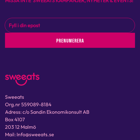
MISSA INTE SWEEATS KAMPANJER, NYHETER & EVENTS!
PRENUMERERA
Sweeats
Org.nr 559089-8184
Adress: c/o Sandin Ekonomikonsult AB
Box 4107
203 12 Malmö
Mail: Info@sweeats.se