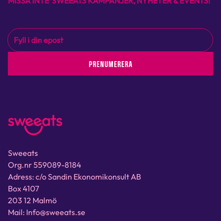
MISSA INTE SWEEATS KAMPANJER, NYHETER & EVENTS!
PRENUMERERA
Sweeats
Org.nr 559089-8184
Adress: c/o Sandin Ekonomikonsult AB
Box 4107
203 12 Malmö
Mail: Info@sweeats.se