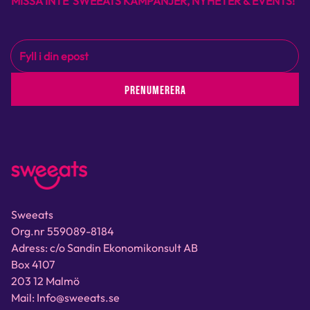
MISSA INTE SWEEATS KAMPANJER, NYHETER & EVENTS!
PRENUMERERA
Sweeats
Org.nr 559089-8184
Adress: c/o Sandin Ekonomikonsult AB
Box 4107
203 12 Malmö
Mail: Info@sweeats.se