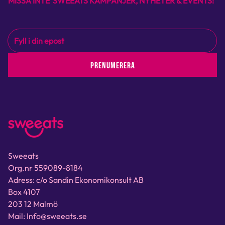
MISSA INTE SWEEATS KAMPANJER, NYHETER & EVENTS!
PRENUMERERA
Sweeats
Org.nr 559089-8184
Adress: c/o Sandin Ekonomikonsult AB
Box 4107
203 12 Malmö
Mail: Info@sweeats.se