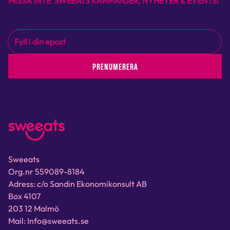
MISSA INTE SWEEATS KAMPANJER, NYHETER & EVENTS!
PRENUMERERA
Sweeats
Org.nr 559089-8184
Adress: c/o Sandin Ekonomikonsult AB
Box 4107
203 12 Malmö
Mail: Info@sweeats.se