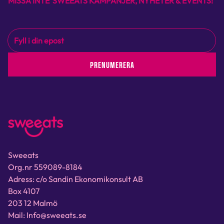
MISSA INTE SWEEATS KAMPANJER, NYHETER & EVENTS!
PRENUMERERA
Sweeats
Org.nr 559089-8184
Adress: c/o Sandin Ekonomikonsult AB
Box 4107
203 12 Malmö
Mail: Info@sweeats.se