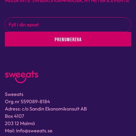
MISSA INTE SWEEATS KAMPANJER, NYHETER & EVENTS!
PRENUMERERA
Sweeats
Org.nr 559089-8184
Adress: c/o Sandin Ekonomikonsult AB
Box 4107
203 12 Malmö
Mail: Info@sweeats.se