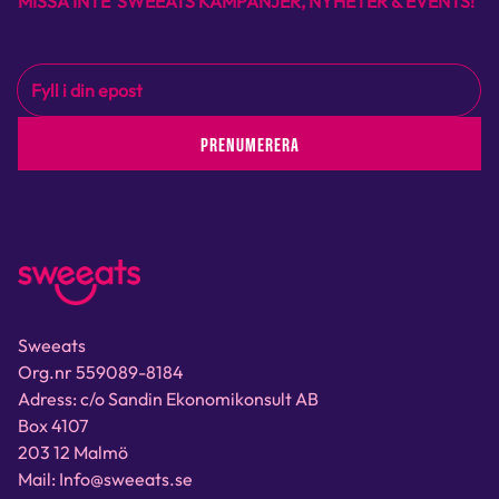
MISSA INTE SWEEATS KAMPANJER, NYHETER & EVENTS!
PRENUMERERA
Sweeats
Org.nr 559089-8184
Adress: c/o Sandin Ekonomikonsult AB
Box 4107
203 12 Malmö
Mail: Info@sweeats.se