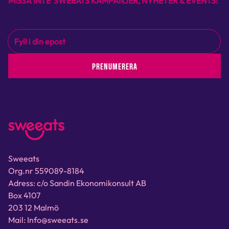
MISSA INTE SWEEATS KAMPANJER, NYHETER & EVENTS!
PRENUMERERA
Sweeats
Org.nr 559089-8184
Adress: c/o Sandin Ekonomikonsult AB
Box 4107
203 12 Malmö
Mail: Info@sweeats.se