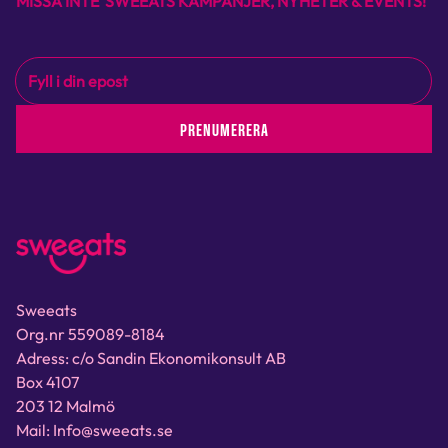
MISSA INTE SWEEATS KAMPANJER, NYHETER & EVENTS!
PRENUMERERA
Sweeats
Org.nr 559089-8184
Adress: c/o Sandin Ekonomikonsult AB
Box 4107
203 12 Malmö
Mail: Info@sweeats.se