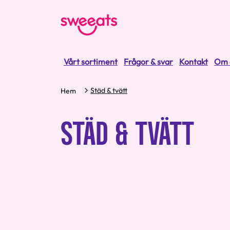
Vårt sortiment
Frågor & svar
Kontakt
Om 
Städ & tvätt
Hem
STÄD & TVÄTT