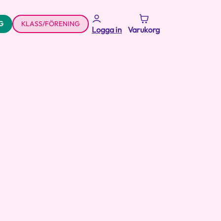
G
KLASS/FÖRENING
Logga in
Varukorg