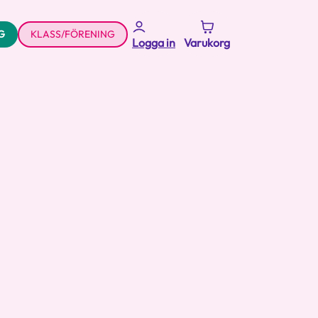
G
KLASS/FÖRENING
Logga in
Varukorg