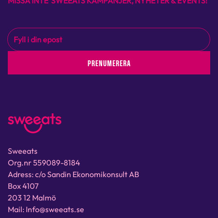
MISSA INTE SWEEATS KAMPANJER, NYHETER & EVENTS!
PRENUMERERA
Sweeats
Org.nr 559089-8184
Adress: c/o Sandin Ekonomikonsult AB
Box 4107
203 12 Malmö
Mail: Info@sweeats.se