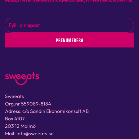
MISSA INTE SWEEATS KAMPANJER, NYHETER & EVENTS!
PRENUMERERA
Sweeats
Org.nr 559089-8184
Adress: c/o Sandin Ekonomikonsult AB
Box 4107
203 12 Malmö
Mail: Info@sweeats.se