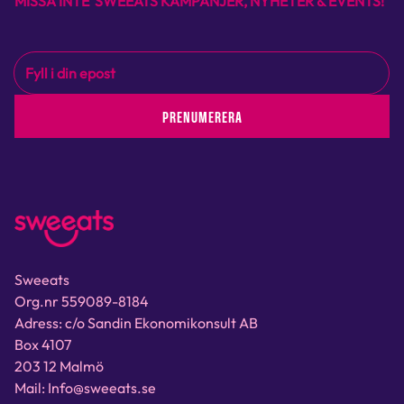
MISSA INTE SWEEATS KAMPANJER, NYHETER & EVENTS!
PRENUMERERA
Sweeats
Org.nr 559089-8184
Adress: c/o Sandin Ekonomikonsult AB
Box 4107
203 12 Malmö
Mail: Info@sweeats.se