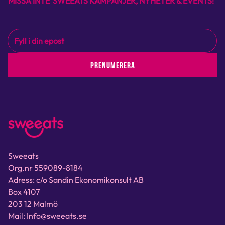
MISSA INTE SWEEATS KAMPANJER, NYHETER & EVENTS!
PRENUMERERA
Sweeats
Org.nr 559089-8184
Adress: c/o Sandin Ekonomikonsult AB
Box 4107
203 12 Malmö
Mail: Info@sweeats.se