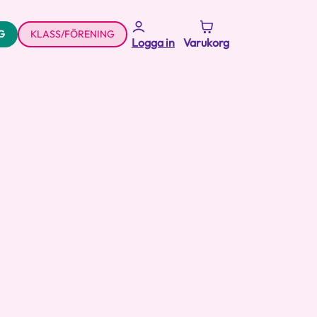
G
KLASS/FÖRENING
Logga in
Varukorg