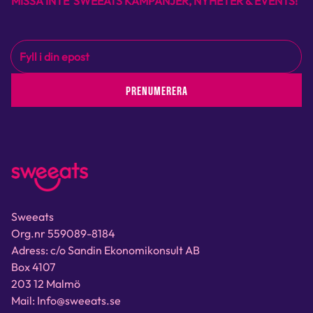
MISSA INTE SWEEATS KAMPANJER, NYHETER & EVENTS!
PRENUMERERA
Sweeats
Org.nr 559089-8184
Adress: c/o Sandin Ekonomikonsult AB
Box 4107
203 12 Malmö
Mail: Info@sweeats.se