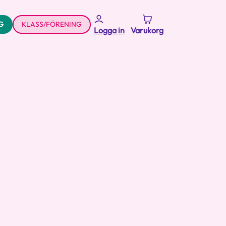
G
KLASS/FÖRENING
Logga in
Varukorg