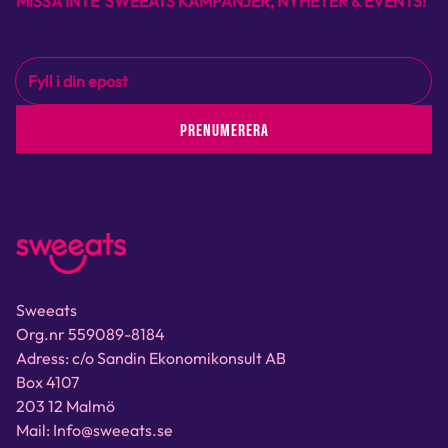
MISSA INTE SWEEATS KAMPANJER, NYHETER & EVENTS!
PRENUMERERA
Sweeats
Org.nr 559089-8184
Adress: c/o Sandin Ekonomikonsult AB
Box 4107
203 12 Malmö
Mail: Info@sweeats.se