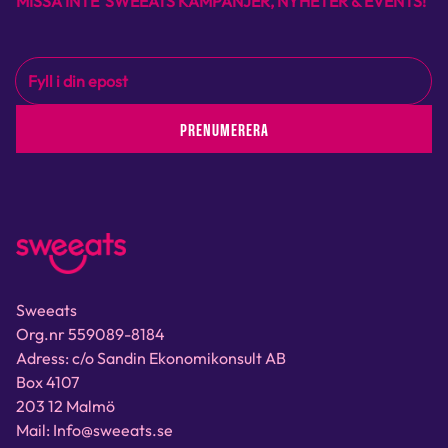
MISSA INTE SWEEATS KAMPANJER, NYHETER & EVENTS!
PRENUMERERA
Sweeats
Org.nr 559089-8184
Adress: c/o Sandin Ekonomikonsult AB
Box 4107
203 12 Malmö
Mail: Info@sweeats.se