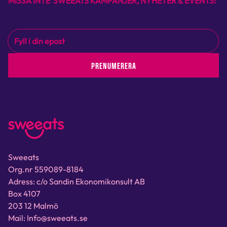
MISSA INTE SWEEATS KAMPANJER, NYHETER & EVENTS!
PRENUMERERA
Sweeats
Org.nr 559089-8184
Adress: c/o Sandin Ekonomikonsult AB
Box 4107
203 12 Malmö
Mail: Info@sweeats.se