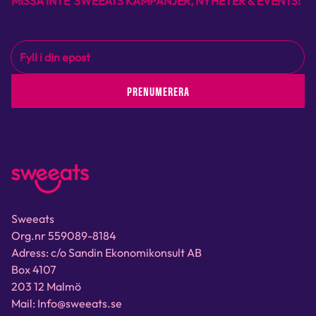
MISSA INTE SWEEATS KAMPANJER, NYHETER & EVENTS!
PRENUMERERA
Sweeats
Org.nr 559089-8184
Adress: c/o Sandin Ekonomikonsult AB
Box 4107
203 12 Malmö
Mail: Info@sweeats.se