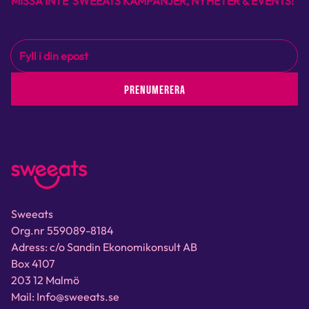
MISSA INTE SWEEATS KAMPANJER, NYHETER & EVENTS!
PRENUMERERA
Sweeats
Org.nr 559089-8184
Adress: c/o Sandin Ekonomikonsult AB
Box 4107
203 12 Malmö
Mail: Info@sweeats.se