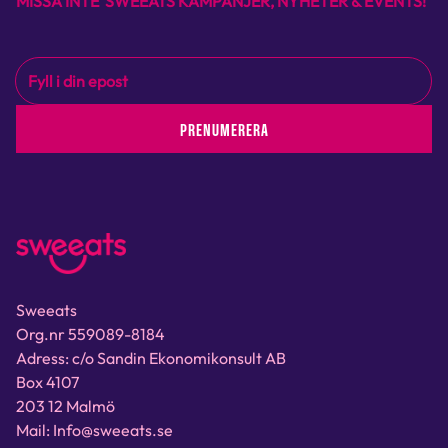
MISSA INTE SWEEATS KAMPANJER, NYHETER & EVENTS!
PRENUMERERA
Sweeats
Org.nr 559089-8184
Adress: c/o Sandin Ekonomikonsult AB
Box 4107
203 12 Malmö
Mail: Info@sweeats.se