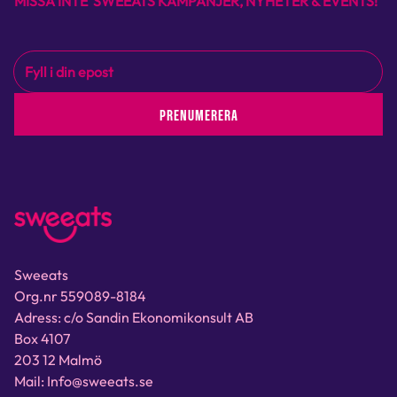
MISSA INTE SWEEATS KAMPANJER, NYHETER & EVENTS!
PRENUMERERA
Sweeats
Org.nr 559089-8184
Adress: c/o Sandin Ekonomikonsult AB
Box 4107
203 12 Malmö
Mail: Info@sweeats.se