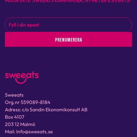
MISSA INTE SWEEATS KAMPANJER, NYHETER & EVENTS!
PRENUMERERA
Sweeats
Org.nr 559089-8184
Adress: c/o Sandin Ekonomikonsult AB
Box 4107
203 12 Malmö
Mail: Info@sweeats.se