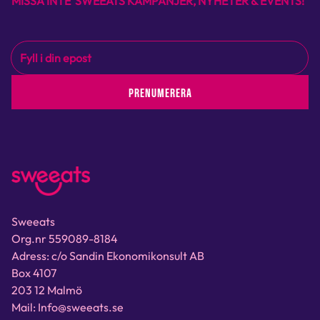
MISSA INTE SWEEATS KAMPANJER, NYHETER & EVENTS!
PRENUMERERA
Sweeats
Org.nr 559089-8184
Adress: c/o Sandin Ekonomikonsult AB
Box 4107
203 12 Malmö
Mail: Info@sweeats.se