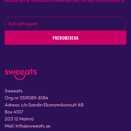
MISSA INTE SWEEATS KAMPANJER, NYHETER & EVENTS!
PRENUMERERA
Sweeats
Org.nr 559089-8184
Adress: c/o Sandin Ekonomikonsult AB
Box 4107
203 12 Malmö
Mail: Info@sweeats.se