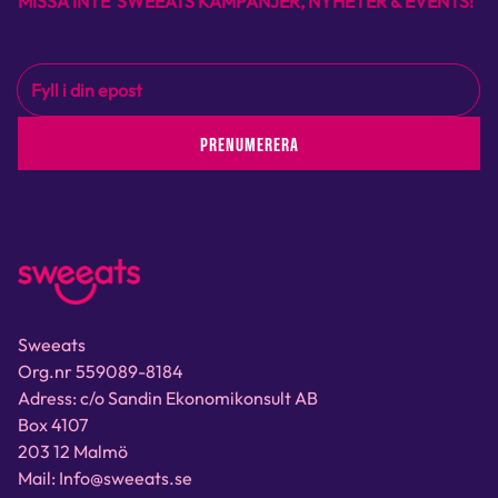
MISSA INTE SWEEATS KAMPANJER, NYHETER & EVENTS!
PRENUMERERA
Sweeats
Org.nr 559089-8184
Adress: c/o Sandin Ekonomikonsult AB
Box 4107
203 12 Malmö
Mail: Info@sweeats.se