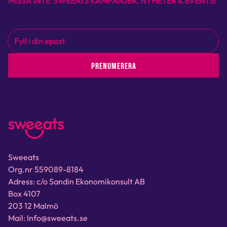
MISSA INTE SWEEATS KAMPANJER, NYHETER & EVENTS!
PRENUMERERA
Sweeats
Org.nr 559089-8184
Adress: c/o Sandin Ekonomikonsult AB
Box 4107
203 12 Malmö
Mail: Info@sweeats.se