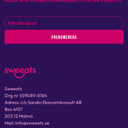
MISSA INTE SWEEATS KAMPANJER, NYHETER & EVENTS!
PRENUMERERA
Sweeats
Org.nr 559089-8184
Adress: c/o Sandin Ekonomikonsult AB
Box 4107
203 12 Malmö
Mail: Info@sweeats.se